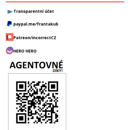
Transparentní účet
paypal.me/frantakub
Patreon/incorrectCZ
HERO HERO