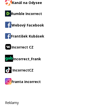
Kanál na Odysee
Rumble Incorrect
Webový Facebook
František Kubásek
Incorrect CZ
Incorrect_Frank
IncorrectCZ
Franta incorrect
Reklamy