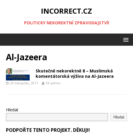
INCORRECT.CZ
POLITICKY NEKOREKTNÍ ZPRAVODAJSTVÍ!
Al-Jazeera
Skutečně nekorektně 8 – Muslimská
komentátorská výživa na Al-Jazeera
29 listopadu, 2017
FK admin
Hledat
Hledat
PODPOŘTE TENTO PROJEKT. DĚKUJI!