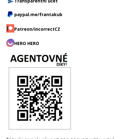
Transparentní účet
paypal.me/frantakub
Patreon/incorrectCZ
HERO HERO