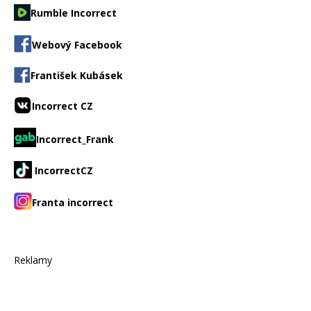
Rumble Incorrect
Webový Facebook
František Kubásek
Incorrect CZ
Incorrect_Frank
IncorrectCZ
Franta incorrect
Reklamy