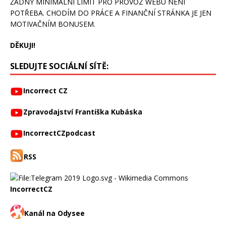
ŽÁDNÝ MINIMÁLNÍ LIMIT PRO PROVOZ WEBU NENÍ
POTŘEBA. CHODÍM DO PRÁCE A FINANČNÍ STRÁNKA JE JEN
MOTIVAČNÍM BONUSEM.
DĚKUJI!
SLEDUJTE SOCIÁLNÍ SÍTĚ:
Incorrect CZ
Zpravodajství Františka Kubáska
IncorrectCZpodcast
RSS
IncorrectCZ
Kanál na Odysee