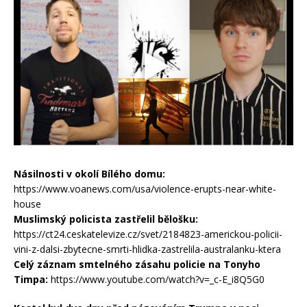
Násilnosti v okolí Bílého domu:
https://www.voanews.com/usa/violence-erupts-near-white-
house
Muslimský policista zastřelil bělošku:
https://ct24.ceskatelevize.cz/svet/2184823-americkou-policii-
vini-z-dalsi-zbytecne-smrti-hlidka-zastrelila-australanku-ktera
Celý záznam smtelného zásahu policie na Tonyho
Timpa:
https://www.youtube.com/watch?v=_c-E_i8Q5G0