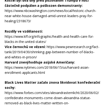
Kostel byl dva dny před pózováním Trumpa v noci
částečně podpálen a poškozen demonstranty:
https://www.nbcwashington.com/news/local/historic-church-
near-white-house-damaged-amid-unrest-leaders-pray-for-
healing/2318673/
Rozdíly ve vzdělanosti:
https://www.kff.org/infographic/health-and-health-care-for-
blacks-in-the-united-states/
Více černochů ve vězení:
https://www.pewresearch.org/fact-
tank/2019/04/30/shrinking-gap-between-number-of-blacks-
and-whites-in-prison/
Harvard znevýhodňuje asijské Američany:
https://www.nytimes.com/2018/06/15/us/harvard-asian-
enrollment-applicants.html
Black Lives Matter začalo znova likvidovat konfederační
sochy:
https://www.forbes.com/sites/alexandrasternlicht/2020/06/02/
confederate-monuments-come-down-alexandria-statue-
removed-as-black-lives-matter-written-on-