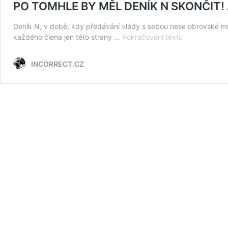
PO TOMHLE BY MĚL DENÍK N SKONČIT! Al
Deník N, v době, kdy předávání vlády s sebou nese obrovské mn
PO
každého člena jen této strany …
Pokračování textu
TOMHLE
BY
INCORRECT.CZ
MĚL
DENÍK
N
SKONČIT!
Ale
bohužel
se
tak
nestane