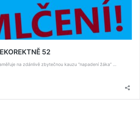
Ě NEKOREKTNĚ 52
aměřuje na zdánlivě zbytečnou kauzu “napadení žáka” …