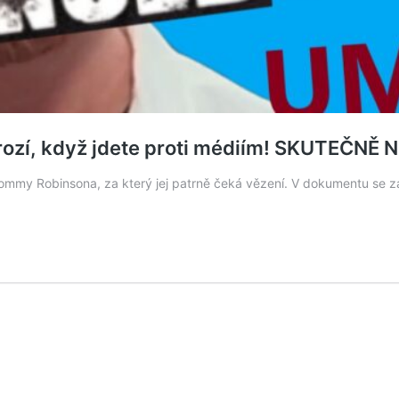
hrozí, když jdete proti médiím! SKUTEČN
my Robinsona, za který jej patrně čeká vězení. V dokumentu se z