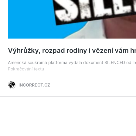
Výhrůžky, rozpad rodiny i vězení vám 
Americká soukromá platforma vydala dokument SILENCED od Tom
Výhrůžky,
Pokračování textu
rozpad
rodiny
INCORRECT.CZ
i
vězení
vám
hrozí,
když
jdete
proti
médiím!