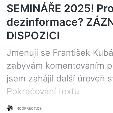
SEMINÁŘE 2025! Proč
dezinformace? ZÁZ
DISPOZICI
Jmenuji se František Kubás
zabývám komentováním pol
jsem zahájil další úroveň 
SEMINÁŘE
Pokračování textu
2025!
Proč
média
INCORRECT.CZ
šíří