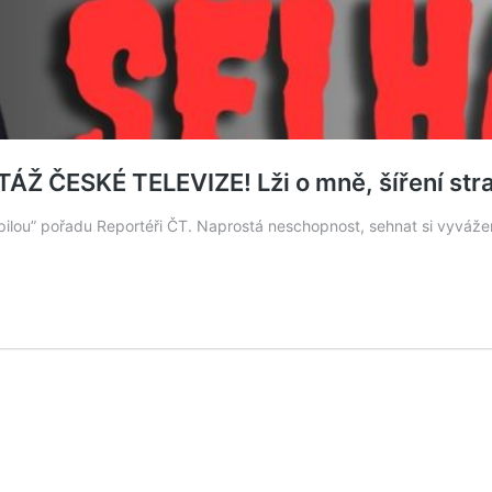
Ž ČESKÉ TELEVIZE! Lži o mně, šíření str
pilou” pořadu Reportéři ČT. Naprostá neschopnost, sehnat si vyvážen