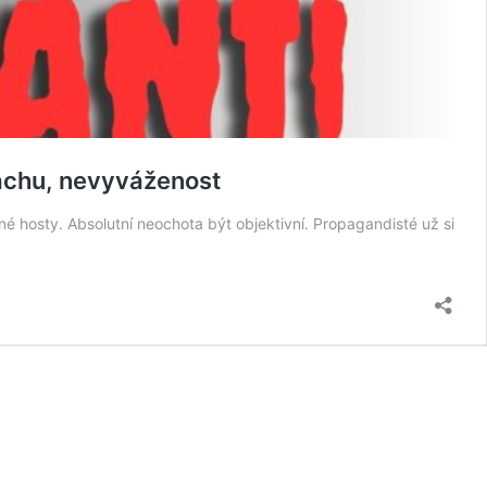
achu, nevyváženost
é hosty. Absolutní neochota být objektivní. Propagandisté už si