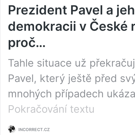
Prezident Pavel a je
demokracii v České 
proč…
Tahle situace už překraču
Pavel, který ještě před sv
mnohých případech ukázalo
Prezident
Pokračování textu
Pavel
a
jeho
INCORRECT.CZ
spojenci