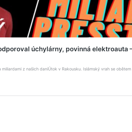
poroval úchylárny, povinná elektroaut
ia miliardami z našich daníÚtok v Rakousku. Islámský vrah se oběte