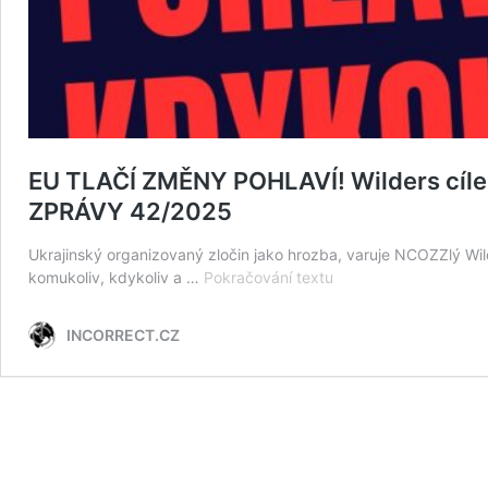
EU TLAČÍ ZMĚNY POHLAVÍ! Wilders cíle
ZPRÁVY 42/2025
Ukrajinský organizovaný zločin jako hrozba, varuje NCOZZlý Wi
EU
komukoliv, kdykoliv a …
Pokračování textu
TLAČÍ
ZMĚNY
INCORRECT.CZ
POHLAVÍ!
Wilders
cílem
terorismu?
Rasistické
fitko,
německý