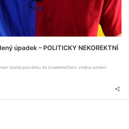
zelený úpadek – POLITICKY NEKOREKTNÍ
nson dostal pozvánku do IzraeleNařízení: změna pohlaví