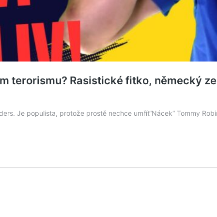
m terorismu? Rasistické fitko, německý 
lders. Je populista, protože prostě nechce umřít“Nácek“ Tommy Robi