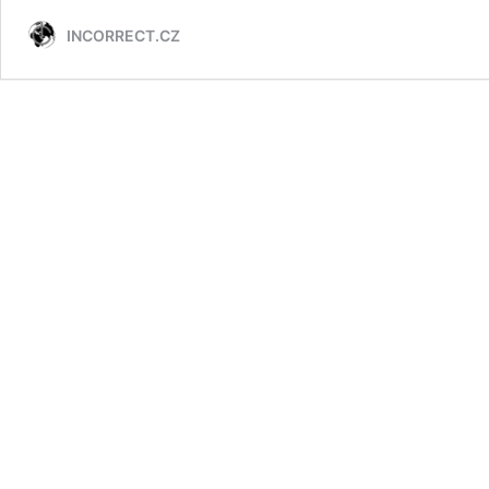
transkám,
INCORRECT.CZ
slovenský
policejní
stát,
Hajzlato
Okamura
–
POLITICKY
NEKOREKTNÍ
ZPRÁVY
42/2021