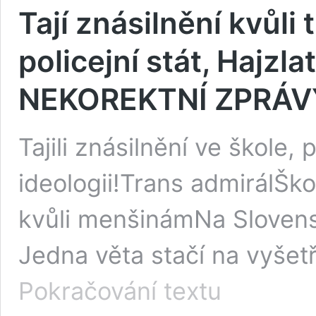
Tají znásilnění kvůli
policejní stát, Hajz
NEKOREKTNÍ ZPRÁV
Tajili znásilnění ve škole
ideologii!Trans admirálŠko
kvůli menšinámNa Slovensk
Jedna věta stačí na vyše
Tají
Pokračování textu
znásilnění
kvůli