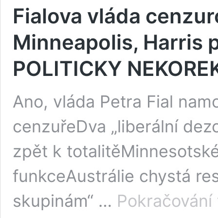
Fialova vláda cenzur
Minneapolis, Harris p
POLITICKY NEKOREK
Ano, vláda Petra Fial namo
cenzuřeDva „liberální dezo
zpět k totalitěMinnesotsk
funkceAustrálie chystá re
skupinám“ …
Pokračování 