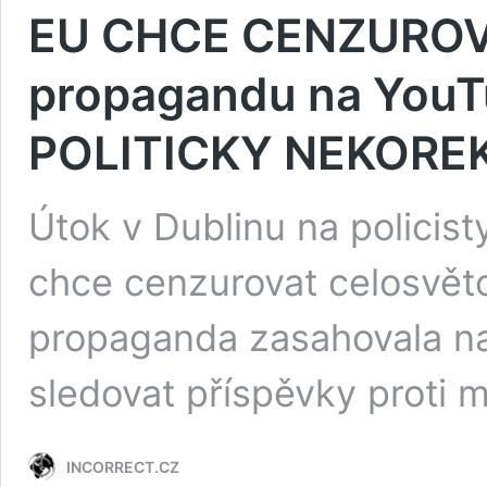
EU CHCE CENZUROVAT
propagandu na YouTu
POLITICKY NEKOREK
Útok v Dublinu na policist
chce cenzurovat celosvěto
propaganda zasahovala na
sledovat příspěvky proti
INCORRECT.CZ