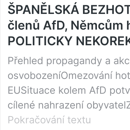
ŠPANĚLSKÁ BEZHOT
členů AfD, Němcům hr
POLITICKY NEKOREK
Přehled propagandy a akcí
osvobozeníOmezování hoto
EUSituace kolem AfD potv
cílené nahrazení obyvate
ŠPANĚLSKÁ
Pokračování textu
BEZHOTOVOSTNÍ
KLEC!