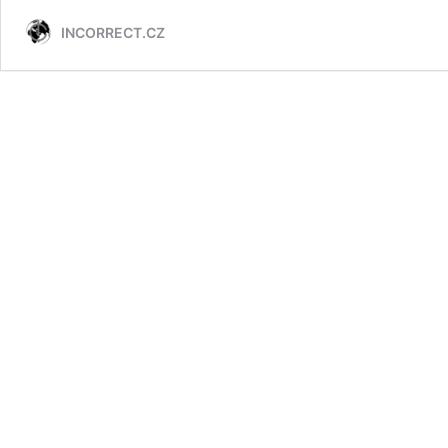
Šikana
INCORRECT.CZ
členů
AfD,
Němcům
hrabe,
80
let
od
války
–
POLITICKY
NEKOREKTNÍ
ZPRÁVY
19/2025